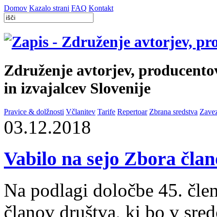
Domov
Kazalo strani
FAQ
Kontakt
Združenje avtorjev, producento
in izvajalcev Slovenije
Pravice & dolžnosti
Včlanitev
Tarife
Repertoar
Zbrana sredstva
Zave
03.12.2018
Vabilo na sejo Zbora čl
Na podlagi določbe 45. člen
članov društva, ki bo v sre