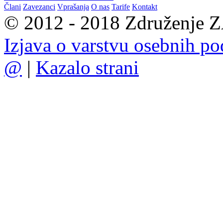
Člani
Zavezanci
Vprašanja
O nas
Tarife
Kontakt
© 2012 - 2018 Združenje ZA
Izjava o varstvu osebnih p
@
|
Kazalo strani